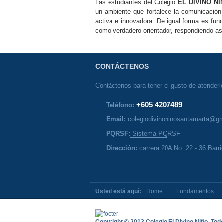
Las estudiantes del Colegio
EL DIVINO NI
un ambiente que fortalece la comunicación,
activa e innovadora. De igual forma es fun
como verdadero orientador, respondiendo as
CONTÁCTENOS
Contáctenos para tener el gusto de atenderl
+605 4207489
Teléfono:
Email:
colegiodivinoninosantamarta@g
PQRSF:
Sistema PQRSF
Dirección:
carrera 20A No. 22 - 36 Barri
Usted está aquí:
Home
Fundamentos
Copyright © 2013 Colegio El Divino Niño. To