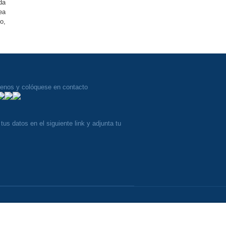
da
ea
o,
uenos y colóquese en contacto
tus datos en el siguiente link y adjunta tu