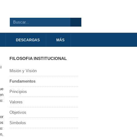
DESCARGAS
MÁS
FILOSOFIA INSTITUCIONAL
Misión y Visión
Fundamentos
ue
Principios
en
o:
Valores
Objetivos
or
os
Simbolos
o:
o,