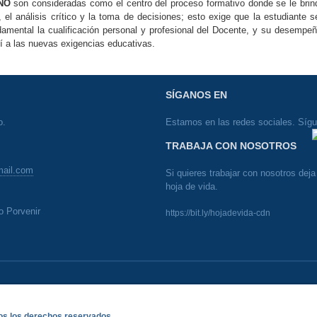
ÑO
son consideradas como el centro del proceso formativo donde se le brin
 el análisis crítico y la toma de decisiones; esto exige que la estudiante s
damental la cualificación personal y profesional del Docente, y su desempeñ
í a las nuevas exigencias educativas.
SÍGANOS EN
o.
Estamos en las redes sociales. Síg
TRABAJA CON NOSOTROS
mail.com
Si quieres trabajar con nosotros deja 
hoja de vida.
o Porvenir
https://bit.ly/hojadevida-cdn
dos los derechos reservados.