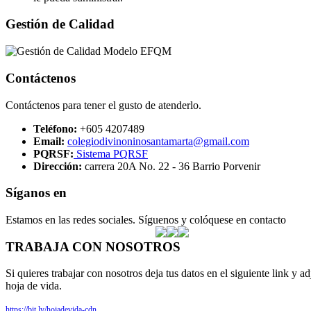
Gestión de Calidad
Contáctenos
Contáctenos para tener el gusto de atenderlo.
Teléfono:
+605 4207489
Email:
colegiodivinoninosantamarta@gmail.com
PQRSF:
Sistema PQRSF
Dirección:
carrera 20A No. 22 - 36 Barrio Porvenir
Síganos en
Estamos en las redes sociales. Síguenos y colóquese en contacto
TRABAJA CON NOSOTROS
Si quieres trabajar con nosotros deja tus datos en el siguiente link y ad
hoja de vida.
https://bit.ly/hojadevida-cdn