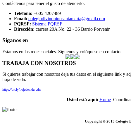
Contáctenos para tener el gusto de atenderlo.
Teléfono:
+605 4207489
Email:
colegiodivinoninosantamarta@gmail.com
PQRSF:
Sistema PQRSF
Dirección:
carrera 20A No. 22 - 36 Barrio Porvenir
Síganos en
Estamos en las redes sociales. Síguenos y colóquese en contacto
TRABAJA CON NOSOTROS
Si quieres trabajar con nosotros deja tus datos en el siguiente link y ad
hoja de vida.
https://bit.ly/hojadevida-cdn
Usted está aquí:
Home
Coordinac
Copyright © 2013 Colegio E