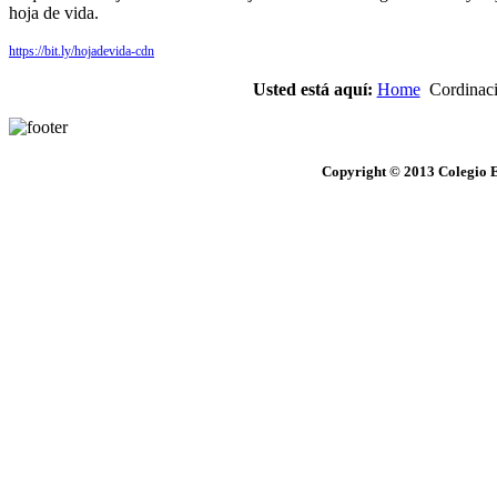
hoja de vida.
https://bit.ly/hojadevida-cdn
Usted está aquí:
Home
Cordinaci
Copyright © 2013 Colegio E