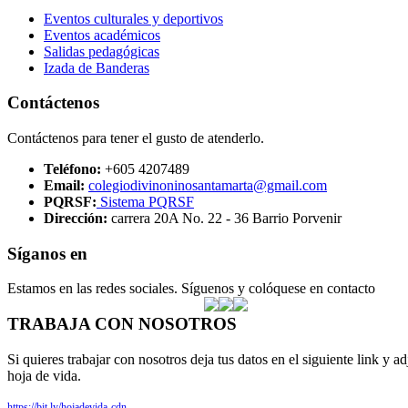
Eventos culturales y deportivos
Eventos académicos
Salidas pedagógicas
Izada de Banderas
Contáctenos
Contáctenos para tener el gusto de atenderlo.
Teléfono:
+605 4207489
Email:
colegiodivinoninosantamarta@gmail.com
PQRSF:
Sistema PQRSF
Dirección:
carrera 20A No. 22 - 36 Barrio Porvenir
Síganos en
Estamos en las redes sociales. Síguenos y colóquese en contacto
TRABAJA CON NOSOTROS
Si quieres trabajar con nosotros deja tus datos en el siguiente link y ad
hoja de vida.
https://bit.ly/hojadevida-cdn