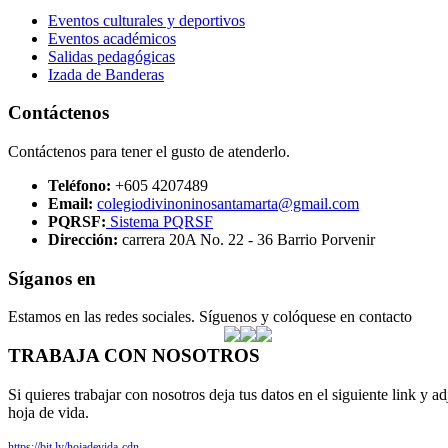
Eventos culturales y deportivos
Eventos académicos
Salidas pedagógicas
Izada de Banderas
Contáctenos
Contáctenos para tener el gusto de atenderlo.
Teléfono:
+605 4207489
Email:
colegiodivinoninosantamarta@gmail.com
PQRSF:
Sistema PQRSF
Dirección:
carrera 20A No. 22 - 36 Barrio Porvenir
Síganos en
Estamos en las redes sociales. Síguenos y colóquese en contacto
TRABAJA CON NOSOTROS
Si quieres trabajar con nosotros deja tus datos en el siguiente link y ad
hoja de vida.
https://bit.ly/hojadevida-cdn