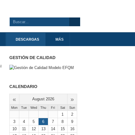
DESCARGAS
MÁS
GESTIÓN DE CALIDAD
CALENDARIO
«
»
August 2026
Mon
Tue
Wed
Thu
Fri
Sat
Sun
1
2
3
4
5
6
7
8
9
10
11
12
13
14
15
16