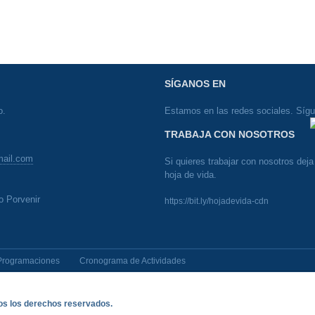
SÍGANOS EN
o.
Estamos en las redes sociales. Síg
TRABAJA CON NOSOTROS
mail.com
Si quieres trabajar con nosotros deja 
hoja de vida.
o Porvenir
https://bit.ly/hojadevida-cdn
Programaciones
Cronograma de Actividades
dos los derechos reservados.