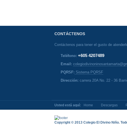
CONTÁCTENOS
Contáctenos para tener el gusto de atenderl
+605 4207489
Teléfono:
Email:
colegiodivinoninosantamarta@g
PQRSF:
Sistema PQRSF
Dirección:
carrera 20A No. 22 - 36 Barri
Usted está aquí:
Home
Descargas
Copyright © 2013 Colegio El Divino Niño. To