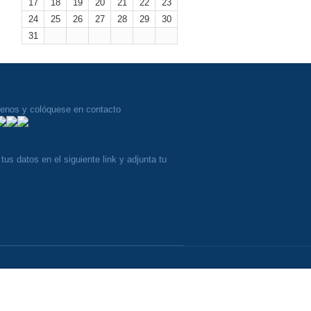
17
18
19
20
21
22
23
24
25
26
27
28
29
30
31
uenos y colóquese en contacto
tus datos en el siguiente link y adjunta tu