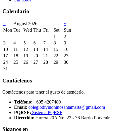
Calendario
«
August 2026
»
Mon
Tue
Wed
Thu
Fri
Sat
Sun
1
2
3
4
5
6
7
8
9
10
11
12
13
14
15
16
17
18
19
20
21
22
23
24
25
26
27
28
29
30
31
Contáctenos
Contáctenos para tener el gusto de atenderlo.
Teléfono:
+605 4207489
Email:
colegiodivinoninosantamarta@gmail.com
PQRSF:
Sistema PQRSF
Dirección:
carrera 20A No. 22 - 36 Barrio Porvenir
Síganos en