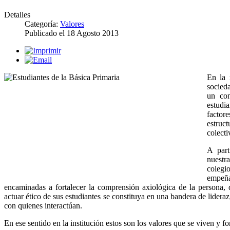
Detalles
Categoría:
Valores
Publicado el
18 Agosto 2013
En la 
socied
un con
estudi
factor
estruc
colecti
A part
nuestr
coleg
empeña
encaminadas a fortalecer la comprensión axiológica de la persona, 
actuar ético de sus estudiantes se constituya en una bandera de lideraz
con quienes interactúan.
En ese sentido en la institución estos son los valores que se viven y f