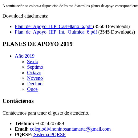
A continuación se coloca a disposición de las estudiantes los planes de apoyo correspondiente
Download attachments:
Plan_de_Apoyo_IIIP_Castellano_6.pdf
(3560 Downloads)
Plan_de_Apoyo_IIIP_Int._Quimica_6.pdf
(3545 Downloads)
PLANES DE APOYO 2019
Año 2019
Sexto
Septimo
Octavo
Noveno
Decimo
Once
Contáctenos
Contáctenos para tener el gusto de atenderlo.
Teléfono:
+605 4207489
Email:
colegiodivinoninosantamarta@gmail.com
PQRSF:
Sistema PQRSF